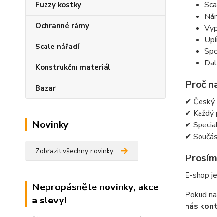
Sca
Fuzzy kostky
Nár
Ochranné rámy
Vyp
Upí
Scale nářadí
Spo
Dal
Konstrukční materiál
Proč n
Bazar
✔ Český 
✔ Každý 
Novinky
✔ Special
✔ Součást
Zobrazit všechny novinky
Prosím
E-shop je
Nepropásněte novinky, akce
Pokud nar
a slevy!
nás kon