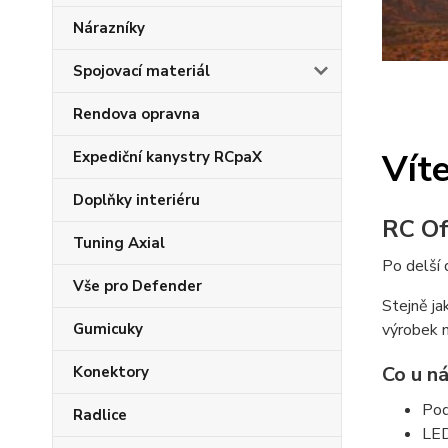
Nárazníky
Spojovací materiál
Rendova opravna
Vít
Expediční kanystry RCpaX
Doplňky interiéru
RC Of
Tuning Axial
Po delší 
Vše pro Defender
Stejně ja
Gumicuky
výrobek n
Co u n
Konektory
Pod
Radlice
LED