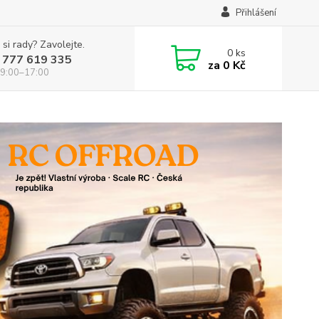
Přihlášení
 si rady? Zavolejte.
0
ks
 777 619 335
za
0 Kč
 9:00–17:00